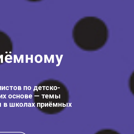
риёмному
листов по детско-
их основе — темы
я в школах приёмных