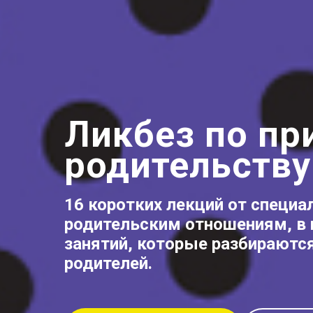
Ликбез по п
родительству
16 коротких лекций от специа
родительским отношениям, в 
занятий, которые разбираютс
родителей.